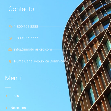
Contacto
1 809 705 8288
1 809 946 7777
info@inmobiliariord.com
Punta Cana, República Dominicana
Menu´
inicio
Nosotros