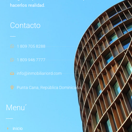
hacerlos realidad.
Contacto
1 809 705 8288
1 809 946 7777
info@inmobiliariord.com
Punta Cana, República Dominicana
Menu´
inicio