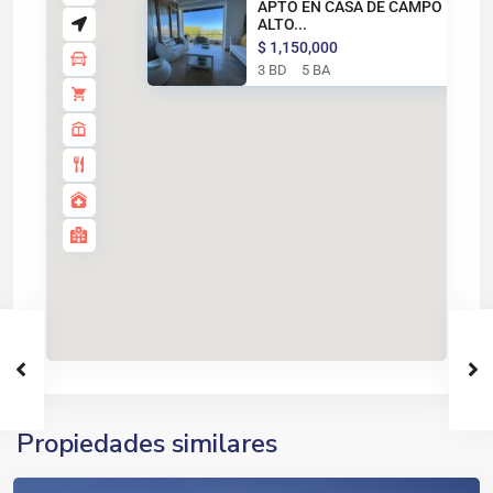
APTO EN CASA DE CAMPO LOS
ALTO...
$ 1,150,000
3 BD
5 BA
Casa
de
campo
,
La
Propiedades similares
Romana