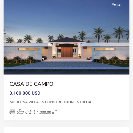
Venta
CASA
DE
CASA DE CAMPO
CAMPO
,
3.100.000 USD
Casa
de
MODERNA VILLA EN CONSTRUCCION ENTREGA
campo
,
2
6
6.5
1,000.00 m
La
Romana