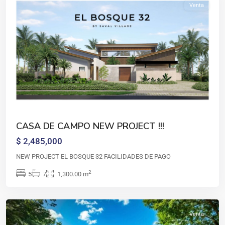
Venta
CASA
DE
CASA DE CAMPO NEW PROJECT !!!
CAMPO
,
$ 2,485,000
Casa
de
NEW PROJECT EL BOSQUE 32 FACILIDADES DE PAGO
campo
,
2
5
7
1,300.00 m
La
Romana
Venta