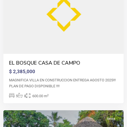
CASA
EL BOSQUE CASA DE CAMPO
DE
$ 2,385,000
CAMPO
,
Casa
MAGNIFICA VILLA EN CONSTRUCCION ENTREGA AGOSTO 2025!!!
de
PLAN DE PAGO DISPONIBLE !!!!
campo
,
2
5
8
600.00 m
La
Romana
Venta