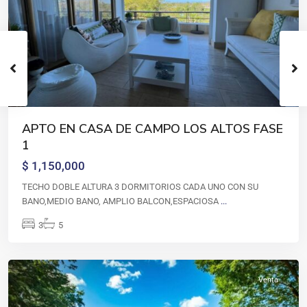
APTO EN CASA DE CAMPO LOS ALTOS FASE
CASA
1
DE
$ 1,150,000
CAMPO
,
Casa
TECHO DOBLE ALTURA 3 DORMITORIOS CADA UNO CON SU
de
BANO,MEDIO BANO, AMPLIO BALCON,ESPACIOSA
...
campo
,
3
5
La
Romana
Venta