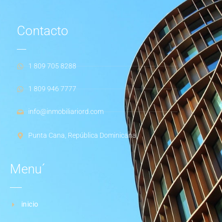
Contacto
1 809 705 8288
1 809 946 7777
info@inmobiliariord.com
Punta Cana, República Dominicana
Menu´
inicio