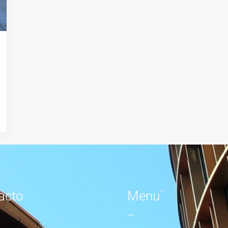
acto
Menu´