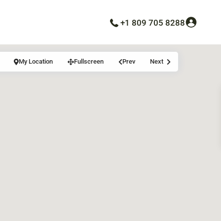
+1 809 705 8288
My Location
Fullscreen
Prev
Next