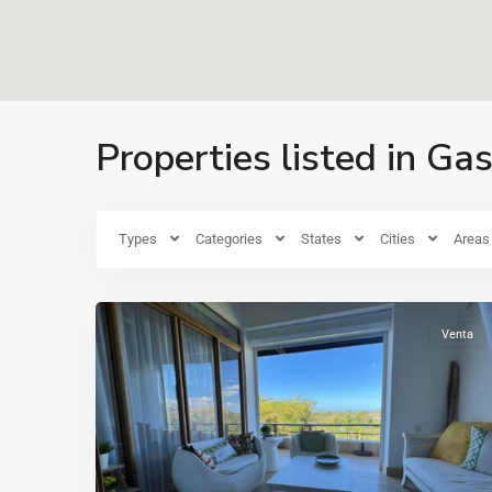
CASA
DE
Properties listed in G
CAMPO
,
Casa
de
campo
,
Types
Categories
States
Cities
Areas
La
6
Romana
Venta