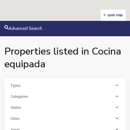
open map
Advanced Search
Properties listed in Cocina
equipada
Types
Categories
CASA
States
DE
CAMPO
,
Cities
Casa
Areas