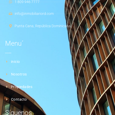
1 809 946 7777
info@inmobiliariord.com
Punta Cana, República Dominicana
Menu´
inicio
Nosotros
Propiedades
Contacto
Síguenos