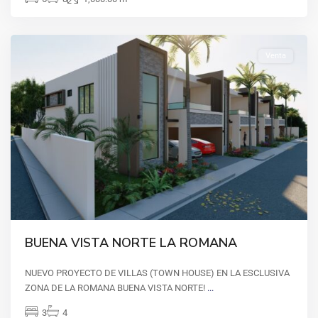
La
Romana
Venta
CASA
DE
BUENA VISTA NORTE LA ROMANA
CAMPO
,
Casa
NUEVO PROYECTO DE VILLAS (TOWN HOUSE) EN LA ESCLUSIVA
de
ZONA DE LA ROMANA BUENA VISTA NORTE!
...
campo
,
3
4