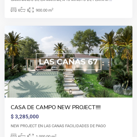
campo
,
2
6
8
900.00 m
La
Romana
Venta
CASA DE CAMPO NEW PROJECT!!!!
$ 3,285,000
NEW PROJECT EN LAS CANAS FACILIDADES DE PAGO
2
6
8
1,000.00 m