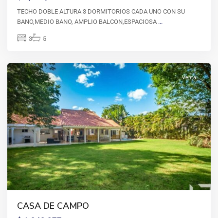
Casa
TECHO DOBLE ALTURA 3 DORMITORIOS CADA UNO CON SU
de
BANO,MEDIO BANO, AMPLIO BALCON,ESPACIOSA
...
campo
,
3
5
La
Romana
Venta
CASA
DE
CASA DE CAMPO
CAMPO
,