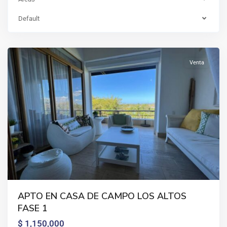
de
campo
,
Default
La
Romana
Venta
APTO EN CASA DE CAMPO LOS ALTOS
CASA
FASE 1
DE
$ 1,150,000
CAMPO
,