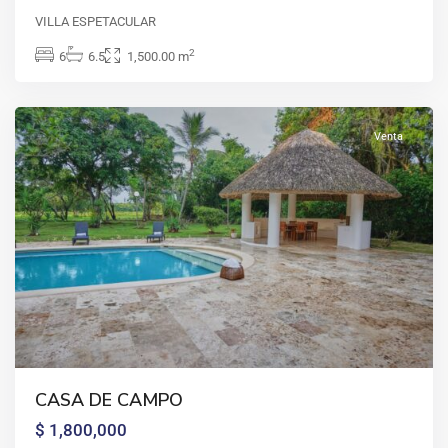
de
VILLA ESPETACULAR
campo
,
2
6
6.5
1,500.00 m
La
Romana
Venta
CASA
DE
CASA DE CAMPO
CAMPO
,
$ 1,800,000
Casa