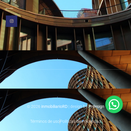
© 2026
inmobiliarioRD
| design by
Prdesign
Términos de uso
Políticas de Privacidad