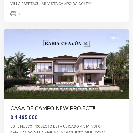
de
VILLA ESPETACULAR VISTA CAMPO DA GOLF!!!
campo
,
8
La
Romana
Venta
CASA
CASA DE CAMPO NEW PROJECT!!!
DE
$ 4,485,000
CAMPO
,
Casa
ESTE NUEVO PROJECTO ESTA UBICADO A 5 MINUTO
de
CAMINANDO DE LA MARINA, A 10 MINUTO DE PLAYA M
...