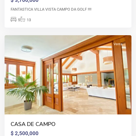
FANTASTICA VILLA VISTA CAMPO DA GOLF !!!!
5
13
Venta
CASA
DE
CASA DE CAMPO
CAMPO
,
$ 2,500,000
Casa