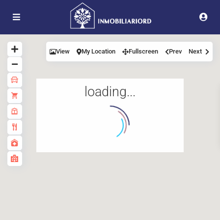
View
My Location
Fullscreen
Prev
Next
loading...