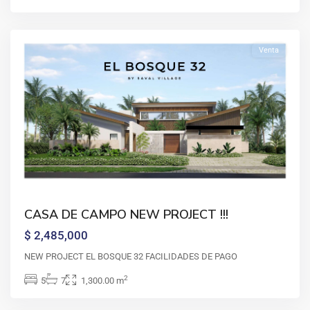
La
Romana
Venta
CASA DE CAMPO NEW PROJECT !!!
$ 2,485,000
Casa
de
NEW PROJECT EL BOSQUE 32 FACILIDADES DE PAGO
campo
,
2
5
7
1,300.00 m
La
Romana